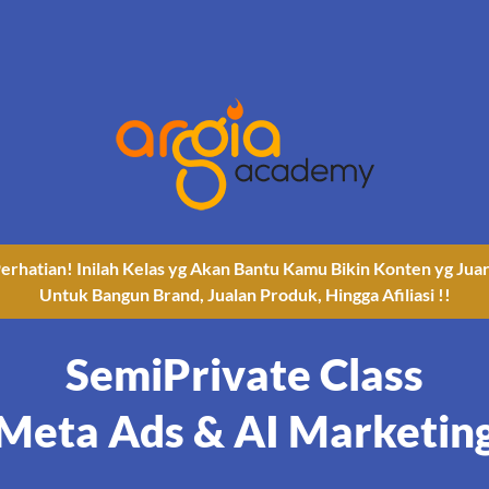
erhatian! Inilah Kelas yg Akan Bantu Kamu Bikin Konten yg Jua
Untuk Bangun Brand, Jualan Produk, Hingga Afiliasi !!
SemiPrivate Class
Meta Ads & AI Marketin