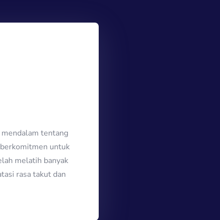
n mendalam tentang
ia berkomitmen untuk
elah melatih banyak
asi rasa takut dan