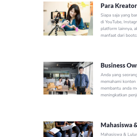
Para Kreato
Siapa saja yang bar
di YouTube, Instag
platform lainnya,
manfaat dari bootc
Business Ow
Anda yang seorang 
memahami konten y
membantu anda me
meningkatkan penj
Mahasiswa 
Mahasiswa & Lulu