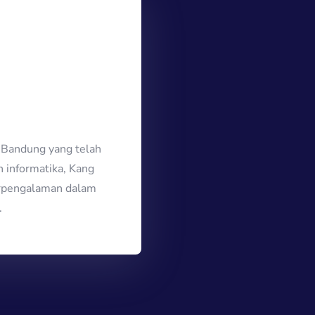
 Bandung yang telah
n informatika, Kang
erpengalaman dalam
f.