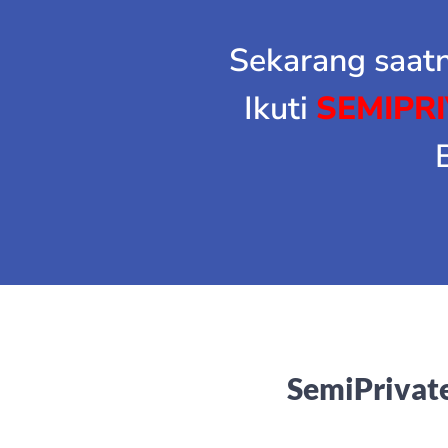
Sekarang saatn
Ikuti
SEMIPRI
SemiPrivate