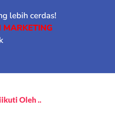
g lebih cerdas!
I MARKETING
k
kuti Oleh ..