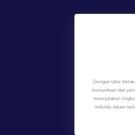
Dengan latar bela
komunikasi dan peng
menciptakan lingku
individu dalam ke