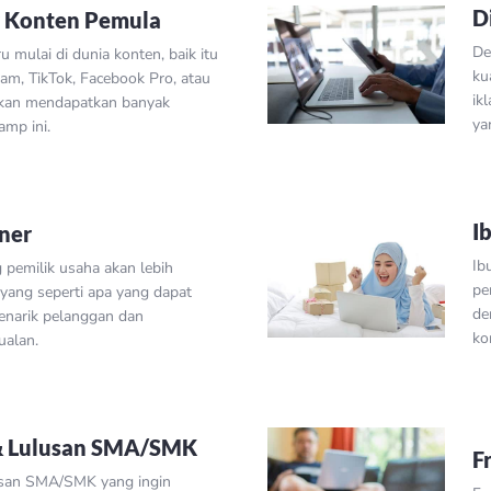
D
r Konten Pemula
De
u mulai di dunia konten, baik itu
ku
ram, TikTok, Facebook Pro, atau
ik
 akan mendapatkan banyak
ya
amp ini.
I
ner
Ib
pemilik usaha akan lebih
pe
ang seperti apa yang dapat
de
narik pelanggan dan
ko
ualan.
& Lulusan SMA/SMK
F
san SMA/SMK yang ingin