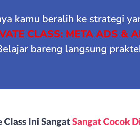
ya kamu beralih ke strategi yan
VATE CLASS: META ADS & A
Belajar bareng langsung prakte
 Class Ini Sangat
Sangat Cocok Dii