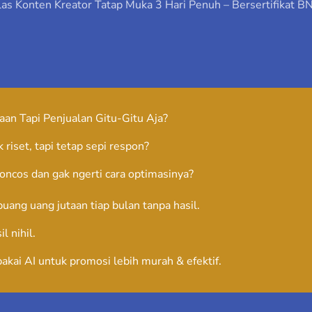
las Konten Kreator Tatap Muka 3 Hari Penuh – Bersertifikat B
taan Tapi Penjualan Gitu-Gitu Aja?
 riset, tapi tetap sepi respon?
boncos dan gak ngerti cara optimasinya?
buang uang jutaan tiap bulan tanpa hasil.
l nihil.
akai AI untuk promosi lebih murah & efektif.