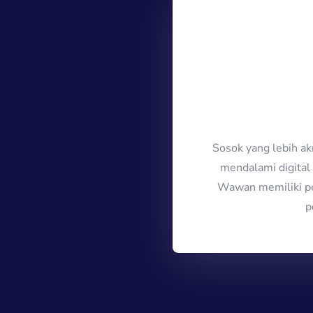
Sosok yang lebih a
mendalami digital 
Wawan memiliki pe
p